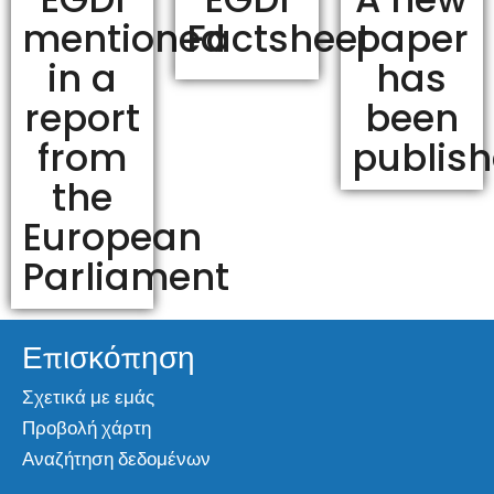
mentioned
Factsheet
paper
in a
has
report
been
from
publis
the
European
Parliament
Επισκόπηση
Σχετικά με εμάς
Προβολή χάρτη
Αναζήτηση δεδομένων