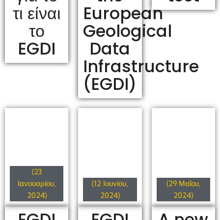
τι είναι
European
το
Geological
EGDI
Data
Infrastructure
(EGDI)
(23
Ιανουαρίου,
(12 Ιουνίου,
(29 Μαΐου,
2024)
2024)
2024)
EGDI
EGDI
A new