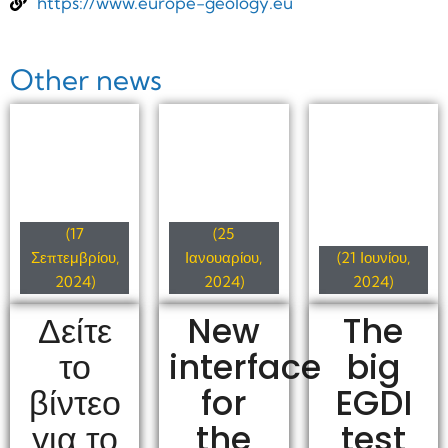
https://www.europe-geology.eu
Other news
(17
(25
Σεπτεμβρίου,
Ιανουαρίου,
(21 Ιουνίου,
2024)
2024)
2024)
Δείτε
New
The
το
interface
big
βίντεο
for
EGDI
για το
the
test