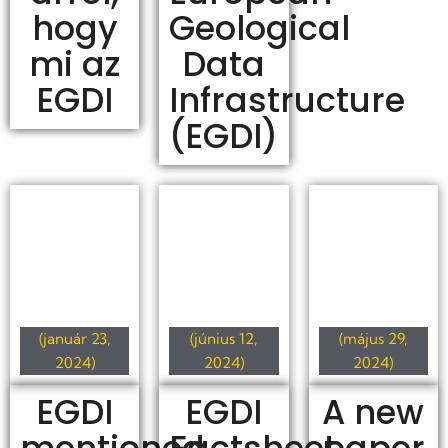
hogy
Geological
mi az
Data
EGDI
Infrastructure
(EGDI)
(január 23,
(június 12,
(május 29,
2024)
2024)
2024)
EGDI
EGDI
A new