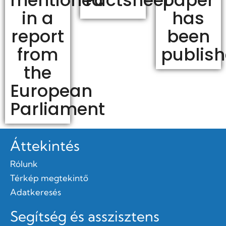
mentioned
Factsheet
paper
in a
has
report
been
from
publis
the
European
Parliament
Áttekintés
Rólunk
Térkép megtekintő
Adatkeresés
Segítség és asszisztens