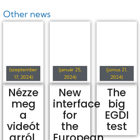
Other news
(szeptember
(január 25,
(június 21,
17, 2024)
2024)
2024)
Nézze
New
The
meg
interface
big
a
for
EGDI
videót
the
test
arról,
European