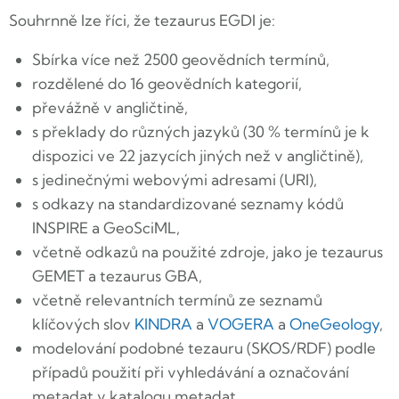
Souhrnně lze říci, že tezaurus EGDI je:
Sbírka více než 2500 geovědních termínů,
rozdělené do 16 geovědních kategorií,
převážně v angličtině,
s překlady do různých jazyků (30 % termínů je k
dispozici ve 22 jazycích jiných než v angličtině),
s jedinečnými webovými adresami (URI),
s odkazy na standardizované seznamy kódů
INSPIRE a GeoSciML,
včetně odkazů na použité zdroje, jako je tezaurus
GEMET a tezaurus GBA,
včetně relevantních termínů ze seznamů
klíčových slov
KINDRA
a
VOGERA
a
OneGeology
,
modelování podobné tezauru (SKOS/RDF) podle
případů použití při vyhledávání a označování
metadat v katalogu metadat,