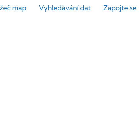
ížeč map
Vyhledávání dat
Zapojte se
O nás