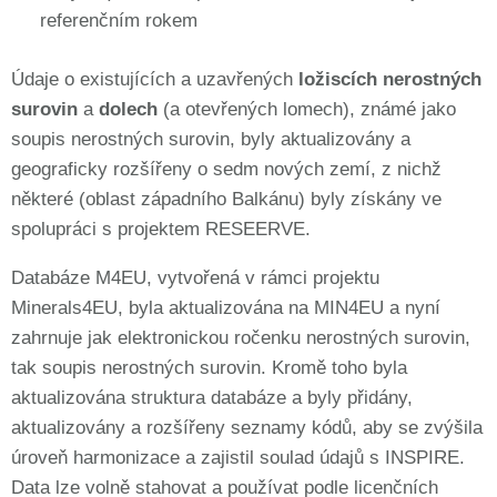
referenčním rokem
Údaje o existujících a uzavřených
ložiscích nerostných
surovin
a
dolech
(a otevřených lomech), známé jako
soupis nerostných surovin, byly aktualizovány a
geograficky rozšířeny o sedm nových zemí, z nichž
některé (oblast západního Balkánu) byly získány ve
spolupráci s projektem RESEERVE.
Databáze M4EU, vytvořená v rámci projektu
Minerals4EU, byla aktualizována na MIN4EU a nyní
zahrnuje jak elektronickou ročenku nerostných surovin,
tak soupis nerostných surovin. Kromě toho byla
aktualizována struktura databáze a byly přidány,
aktualizovány a rozšířeny seznamy kódů, aby se zvýšila
úroveň harmonizace a zajistil soulad údajů s INSPIRE.
Data lze volně stahovat a používat podle licenčních