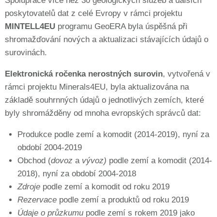
Spolupráce více než 30 geologických služeb a dalších
poskytovatelů dat z celé Evropy v rámci projektu
MINTELL4EU
programu GeoERA byla úspěšná při
shromažďování nových a aktualizaci stávajících údajů o
surovinách.
Elektronická ročenka nerostných surovin
, vytvořená v
rámci projektu Minerals4EU, byla aktualizována na
základě souhrnných údajů o jednotlivých zemích, které
byly shromážděny od mnoha evropských správců dat:
Produkce podle zemí a komodit (2014-2019), nyní za
období 2004-2019
Obchod (
dovoz
a
vývoz)
podle zemí a komodit (2014-
2018), nyní za období 2004-2018
Zdroje
podle zemí a komodit od roku 2019
Rezervace
podle zemí a produktů od roku 2019
Údaje o průzkumu
podle zemí s rokem 2019 jako