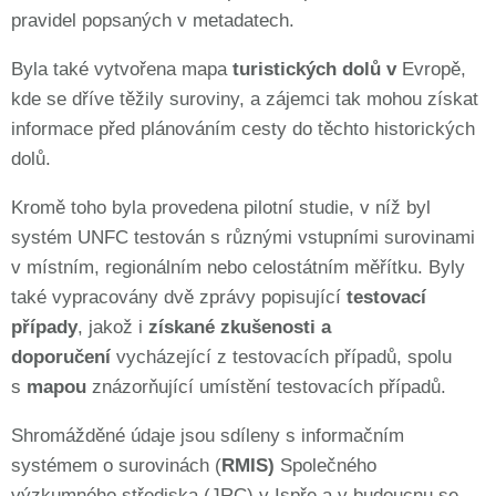
pravidel popsaných v metadatech.
Byla také vytvořena mapa
turistických dolů v
Evropě,
kde se dříve těžily suroviny, a zájemci tak mohou získat
informace před plánováním cesty do těchto historických
dolů.
Kromě toho byla provedena pilotní studie, v níž byl
systém UNFC testován s různými vstupními surovinami
v místním, regionálním nebo celostátním měřítku. Byly
také vypracovány dvě zprávy popisující
testovací
případy
, jakož i
získané zkušenosti a
doporučení
vycházející z testovacích případů, spolu
s
mapou
znázorňující umístění testovacích případů.
Shromážděné údaje jsou sdíleny s informačním
systémem o surovinách (
RMIS)
Společného
výzkumného střediska (JRC) v Ispře a v budoucnu se