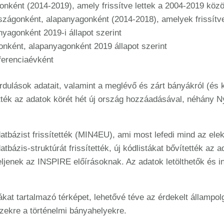
nként (2014-2019), amely frissítve lettek a 2004-2019 közö
szágonként, alapanyagonként (2014-2018), amelyek frissítve
agonként 2019-i állapot szerint
nként, alapanyagonként 2019 állapot szerint
ferenciaévként
rdulások adatait, valamint a meglévő és zárt bányákról (és 
ették az adatok körét hét új ország hozzáadásával, néhány N
atbázist frissítették (MIN4EU), ami most lefedi mind az el
bázis-struktúrát frissítették, új kódlistákat bővítették az 
eljenek az INSPIRE előírásoknak. Az adatok letölthetők és 
yákat tartalmazó térképet, lehetővé téve az érdekelt állampo
zekre a történelmi bányahelyekre.