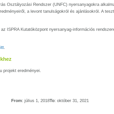
rás Osztályozási Rendszer (UNFC) nyersanyagokra alkalmazá
eredményeiről, a levont tanulságokról és ajánlásokról. A tes
k az ISPRA Kutatóközpont nyersanyag-információs rendszer
t
itt
.
ekhez
u projekt eredményei.
From
: július 1, 2018
To
: október 31, 2021