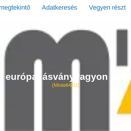
megtekintő
Adatkeresés
Vegyen részt
ű európai ásványvagyon nyilv
(Mintell4EU)