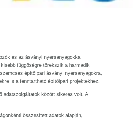
shozók és az ásványi nyersanyagokkal
 kisebb függőségre törekszik a harmadik
a szemcsés építőipari ásványi nyersanyagokra,
re is a fenntartható építőipari projektekhez.
adatszolgáltatók között sikeres volt. A
zágonkénti összesített adatok alapján,