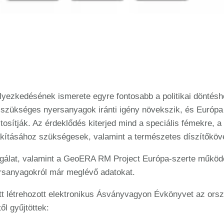
helyezkedésének ismerete egyre fontosabb a politikai dönté
 szükséges nyersanyagok iránti igény növekszik, és Európa
tosítják. Az érdeklődés kiterjed mind a speciális fémekre, 
kításához szükségesek, valamint a természetes díszítőkövek
lgálat, valamint a GeoERA RM Project Európa-szerte működő 
nyersanyagokról már meglévő adatokat.
latt létrehozott elektronikus Ásványvagyon Évkönyvet az ors
l gyűjtöttek: