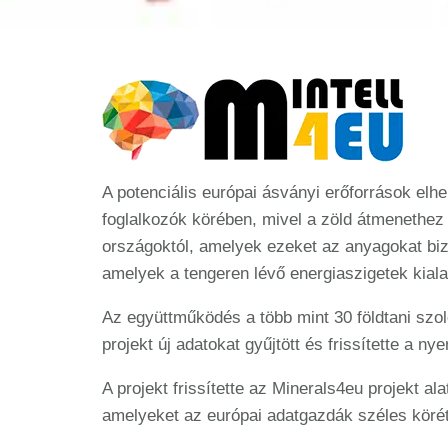
A potenciális európai ásványi erőforrások el
foglalkozók körében, mivel a zöld átmenethez
országoktól, amelyek ezeket az anyagokat biz
amelyek a tengeren lévő energiaszigetek kiala
Az együttműködés a több mint 30 földtani szo
projekt új adatokat gyűjtött és frissítette a 
A projekt frissítette az Minerals4eu projekt a
amelyeket az európai adatgazdák széles körétő