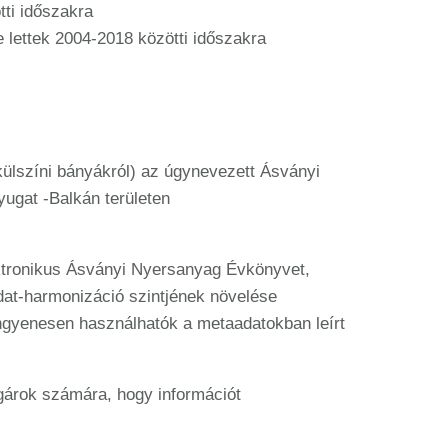
tti időszakra
 lettek 2004-2018 közötti időszakra
külszíni bányákról) az úgynevezett Ásványi
yugat -Balkán területen
ektronikus Ásványi Nyersanyag Évkönyvet,
adat-harmonizáció szintjének növelése
ingyenesen használhatók a metaadatokban leírt
lgárok számára, hogy információt