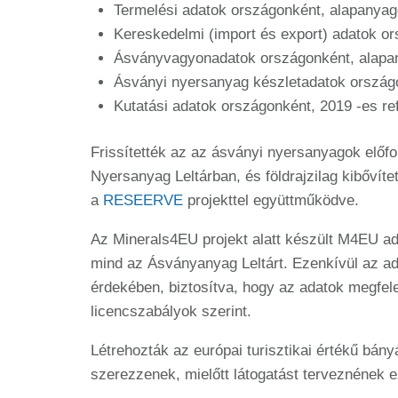
Termelési adatok országonként, alapanyago
Kereskedelmi (import és export) adatok or
Ásványvagyonadatok országonként, alapany
Ásványi nyersanyag készletadatok országo
Kutatási adatok országonként, 2019 -es re
Frissítették az az ásványi nyersanyagok előfo
Nyersanyag Leltárban, és földrajzilag kibővít
a
RESEERVE
projekttel együttműködve.
Az Minerals4EU projekt alatt készült M4EU ad
mind az Ásványanyag Leltárt. Ezenkívül az adat
érdekében, biztosítva, hogy az adatok megfel
licencszabályok szerint.
Létrehozták az európai turisztikai értékű bán
szerezzenek, mielőtt látogatást terveznének e