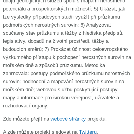
údajů geologických služeb spolu s mapami nerostného
potenciálu a prospektorských možností; 5) Ukázat, jak
lze výsledky případových studií využít při průzkumu
podmořských nerostných surovin; 6) Analyzovat
současný stav průzkumu a těžby z hlediska předpisů,
legislativy, dopadů na životní prostředí, těžby a
budoucích směrů; 7) Prokázat účinnost celoevropského
výzkumného přístupu k pochopení nerostných surovin na
mořském dně a způsobů průzkumu. Metodika
zahrnovala: postupy podmořského průzkumu nerostných
surovin; hodnocení a mapování nerostných surovin na
mořském dně; webovou službu poskytující postupy,
mapy a informace pro širokou veřejnost, uživatele a
rozhodovací orgány.
Zde můžete přejít na
webové stránky
projektu.
A zde můžete projekt sledovat na
Twitteru
.