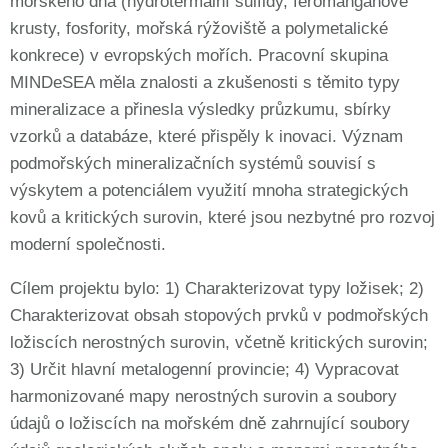
mořského dna (hydrotermální sulfidy, feromanganové
krusty, fosfority, mořská rýžoviště a polymetalické
konkrece) v evropských mořích. Pracovní skupina
MINDeSEA měla znalosti a zkušenosti s těmito typy
mineralizace a přinesla výsledky průzkumu, sbírky
vzorků a databáze, které přispěly k inovaci. Význam
podmořských mineralizačních systémů souvisí s
výskytem a potenciálem využití mnoha strategických
kovů a kritických surovin, které jsou nezbytné pro rozvoj
moderní společnosti.
Cílem projektu bylo: 1) Charakterizovat typy ložisek; 2)
Charakterizovat obsah stopových prvků v podmořských
ložiscích nerostných surovin, včetně kritických surovin;
3) Určit hlavní metalogenní provincie; 4) Vypracovat
harmonizované mapy nerostných surovin a soubory
údajů o ložiscích na mořském dně zahrnující soubory