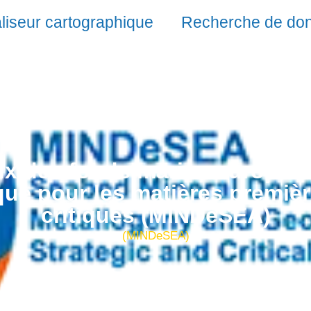
liseur cartographique
Recherche de do
x des fonds marins européens
que pour les matières premièr
critiques (MINDeSEA)
(MINDeSEA)