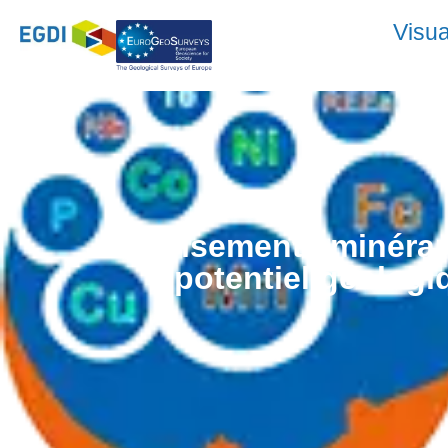
Visua
Gisements minérau
potentiel géologi