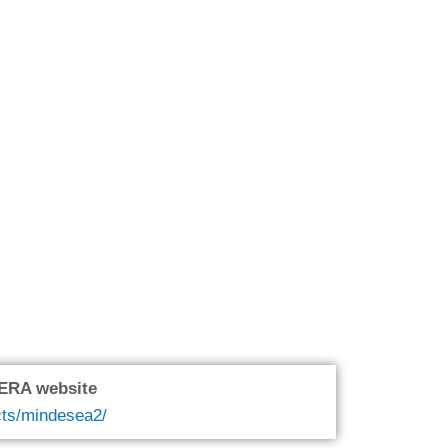
oERA website
ects/mindesea2/