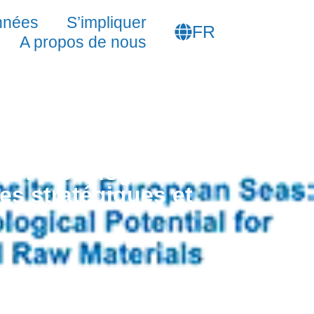
HU
nnées
S’impliquer
FR
SL
A propos de nous
 : métallogénie et
es stratégiques et