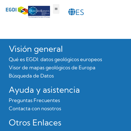
PT
ES
SL
Visor de mapas
Búsqueda de Datos
Cómo involucrarse
Visión general
Qué es EGDI: datos geológicos europeos
Visor de mapas geológicos de Europa
Búsqueda de Datos
Ayuda y asistencia
Preguntas Frecuentes
Contacta con nosotros
Otros Enlaces