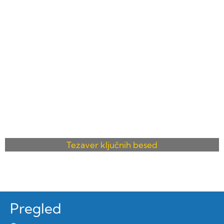
Tezaver ključnih besed
Pregled