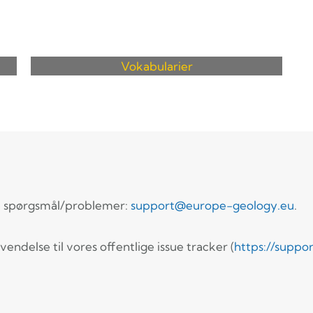
Vokabularier
le spørgsmål/problemer:
support@europe-geology.eu
.
endelse til vores offentlige issue tracker (
https://suppo