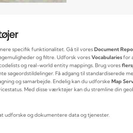
øjer
re specifik funktionalitet. Gå til vores
Document Repos
emuligheder og filtre. Udforsk vores
Vocabularies
for 
codelists og real-world entity mappings. Brug vores
fler
 søgeordstildelinger. Få adgang til standardiserede me
tagning og samarbejde. Endelig kan du udforske
Map Serv
vicestatus. Med disse værktøjer kan du strømline din ge
at udforske og dokumentere data og tjenester.