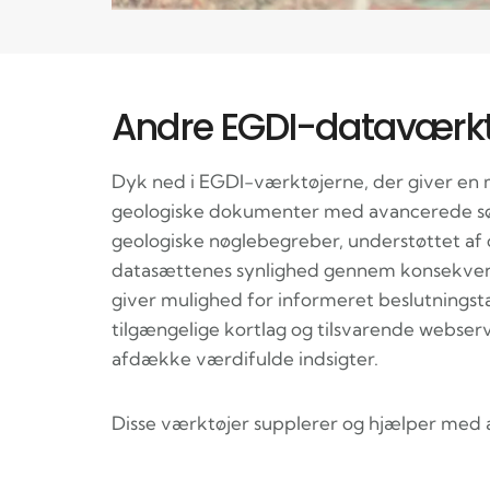
Andre EGDI-dataværkt
Dyk ned i EGDI-værktøjerne, der giver en me
geologiske dokumenter med avancerede søg
geologiske nøglebegreber, understøttet af 
datasættenes synlighed gennem konsekvente
giver mulighed for informeret beslutnings
tilgængelige kortlag og tilsvarende webser
afdække værdifulde indsigter.
Disse værktøjer supplerer og hjælper med 