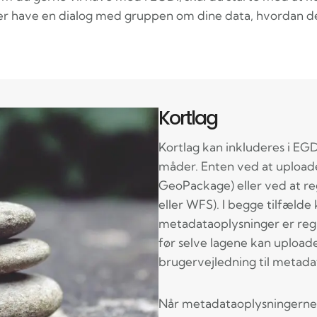
fter have en dialog med gruppen om dine data, hvordan d
Kortlag
Kortlag kan inkluderes i EGD
måder. Enten ved at uploade 
GeoPackage) eller ved at 
eller WFS). I begge tilfælde
metadataoplysninger er regi
før selve lagene kan uploade
brugervejledning til metada
Når metadataoplysningerne 