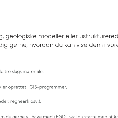
ag, geologiske modeller eller ustrukture
i dig gerne, hvordan du kan vise dem i vor
tre slags materiale:
sk er oprettet i GIS-programmer,
der, regneark osv.).
 som du gerne vil have med i EGDI, skal du starte med a