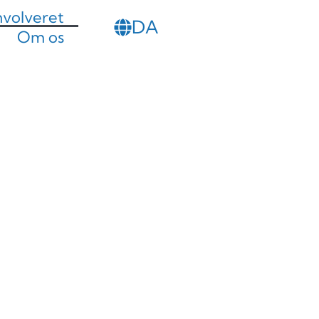
involveret
DA
SL
Om os