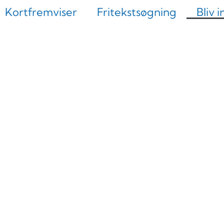
Kortfremviser
Fritekstsøgning
Bliv 
Bliv involveret