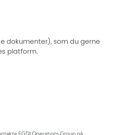
rede dokumenter), som du gerne
es platform.
t kontakte EGDI Operations Group på