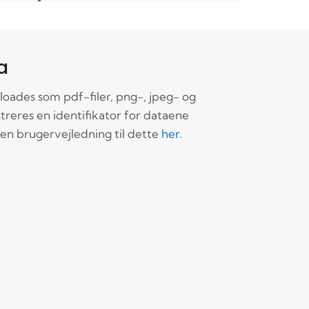
a
oades som pdf-filer, png-, jpeg- og
streres en identifikator for dataene
e en brugervejledning til dette
her
.