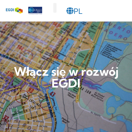
PL
SL
Przeglądarka map
Wyszukiwarka danych
Włącz się w rozwój EGDI
Włącz się w rozwój
EGDI