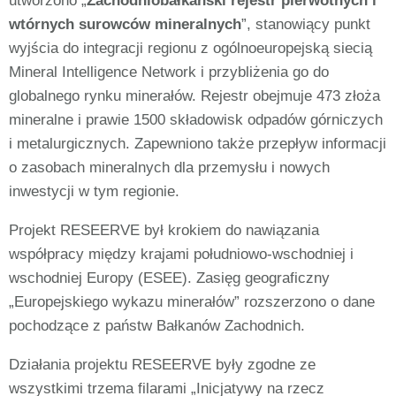
utworzono „
Zachodniobałkański rejestr pierwotnych i
wtórnych surowców mineralnych
”, stanowiący punkt
wyjścia do integracji regionu z ogólnoeuropejską siecią
Mineral Intelligence Network i przybliżenia go do
globalnego rynku minerałów. Rejestr obejmuje 473 złoża
mineralne i prawie 1500 składowisk odpadów górniczych
i metalurgicznych. Zapewniono także przepływ informacji
o zasobach mineralnych dla przemysłu i nowych
inwestycji w tym regionie.
Projekt RESEERVE był krokiem do nawiązania
współpracy między krajami południowo-wschodniej i
wschodniej Europy (ESEE). Zasięg geograficzny
„Europejskiego wykazu minerałów” rozszerzono o dane
pochodzące z państw Bałkanów Zachodnich.
Działania projektu RESEERVE były zgodne ze
wszystkimi trzema filarami „Inicjatywy na rzecz