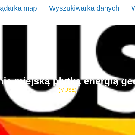
lądarka map
Wyszukiwarka danych
W
ie miejską płytką energią g
(MUSE)