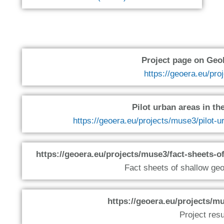
Project page on Ge
https://geoera.eu/pr
Pilot urban areas in t
https://geoera.eu/projects/muse3/pilot-u
https://geoera.eu/projects/muse3/fact-sheets-
Fact sheets of shallow ge
https://geoera.eu/projects/m
Project resu