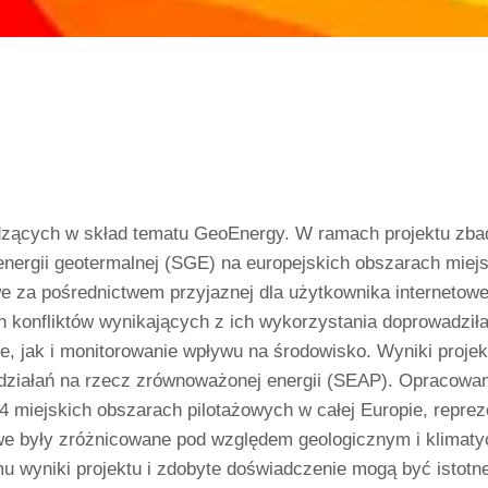
ących w skład tematu GeoEnergy. W ramach projektu zbad
j energii geotermalnej (SGE) na europejskich obszarach mi
 za pośrednictwem przyjaznej dla użytkownika internetowe
konfliktów wynikających z ich wykorzystania doprowadziła 
e, jak i monitorowanie wpływu na środowisko. Wyniki proj
y działań na rzecz zrównoważonej energii (SEAP). Opracowa
14 miejskich obszarach pilotażowych w całej Europie, repr
e były zróżnicowane pod względem geologicznym i klimaty
u wyniki projektu i zdobyte doświadczenie mogą być istotne 