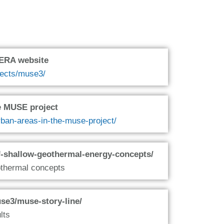
oERA website
ojects/muse3/
he MUSE project
rban-areas-in-the-muse-project/
of-shallow-geothermal-energy-concepts/
othermal concepts
use3/muse-story-line/
lts