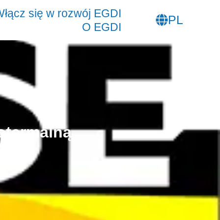
PT
łącz się w rozwój EGDI
PL
SL
O EGDI
eotermalną