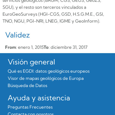
servicios geológicos (BRGM, CGS, GEUS, GeoZS,
SGU), y el resto son terceros vinculados a
EuroGeoSurveys (HGI-CGS, GSD, H.S.G.M.E., GSI,
TNO, NGU, PGI-NRI, LNEG, IGME y GeoInform).
Validez
From
: enero 1, 2015
To
: diciembre 31, 2017
Visión general
Qué es EGDI: datos geológicos europeos
Visor de mapas geológicos de Europa
Búsqueda de Datos
Ayuda y asistencia
Preguntas Frecuentes
Contacta con nosotros