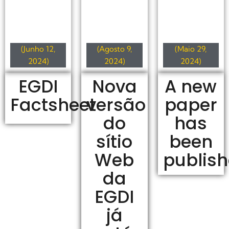
(Junho 12,
(Agosto 9,
(Maio 29,
2024)
2024)
2024)
EGDI
Nova
A new
Factsheet
versão
paper
do
has
sítio
been
Web
publis
da
EGDI
já