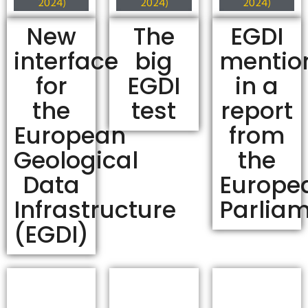
2024)
2024)
2024)
New
The
EGDI
interface
big
mentio
for
EGDI
in a
the
test
report
European
from
Geological
the
Data
Europe
Infrastructure
Parlia
(EGDI)