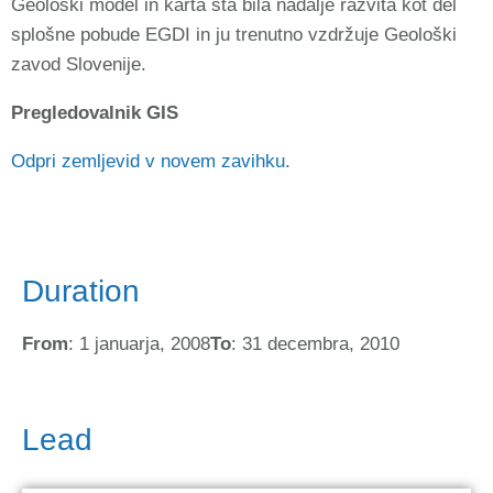
Geološki model in karta sta bila nadalje razvita kot del
splošne pobude EGDI in ju trenutno vzdržuje Geološki
zavod Slovenije.
Pregledovalnik GIS
Odpri zemljevid v novem zavihku
.
Duration
From
: 1 januarja, 2008
To
: 31 decembra, 2010
Lead