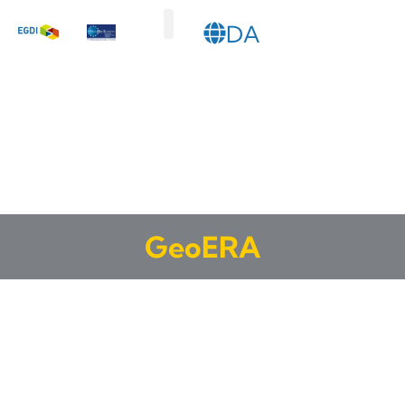
DA
SL
GeoERA