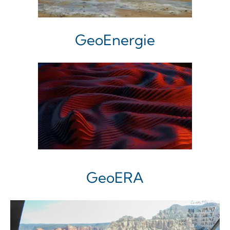
GeoEnergie
GeoERA