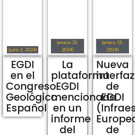
(enero 23,
(enero 25,
(julio 2, 2024)
2024)
2024)
EGDI
La
Nueva
en el
plataforma
interfaz
Congreso
EGDI
de
Geológico
mencionada
EGDI
Español
en un
(Infrae
informe
Europe
del
de