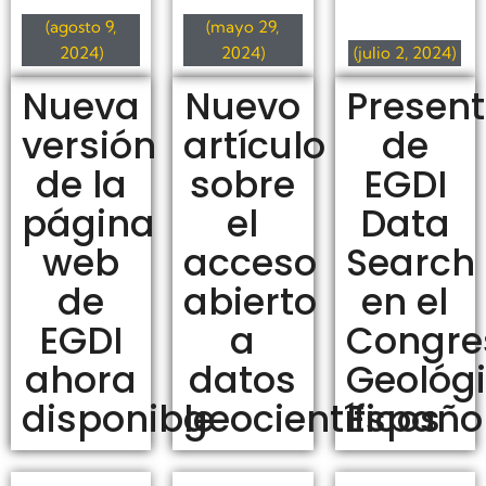
(agosto 9,
(mayo 29,
2024)
2024)
(julio 2, 2024)
Nueva
Nuevo
Presen
versión
artículo
de
de la
sobre
EGDI
página
el
Data
web
acceso
Search
de
abierto
en el
EGDI
a
Congre
ahora
datos
Geológ
disponible
geocientíficos
Españo