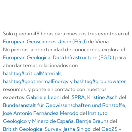
Solo quedan 48 horas para nuestros tres eventos en el
European Geosciences Union (EGU)
de Viena.
No pierdas la oportunidad de conocernos, explora el
European Geological Data Infrastructure (EGDI)
para
abordar temas relacionados con
hashtag
#
criticalMaterials
,
hashtag
#
geothermalEnergy
y
hashtag
#
groundwater
resources, y ponte en contacto con nuestros
expertos:
Gabriele Leoni
del
ISPRA
,
Kristine Asch
del
Bundesanstalt für Geowissenschaften und Rohstoffe
,
José Antonio Fernández Merodo
del
Instituto
Geológico y Minero de España
,
Bentje Brauns
del
British Geological Survey
,
Jasna Sinigoj
del
GeoZS -