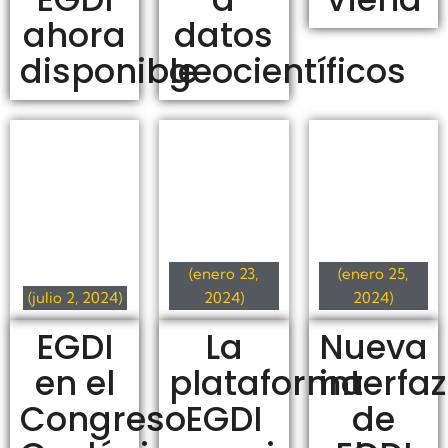
ahora
datos
disponible
geocientíficos
(enero 23,
(enero 25,
(julio 2, 2024)
2024)
2024)
EGDI
La
Nueva
en el
plataforma
interfaz
Congreso
EGDI
de