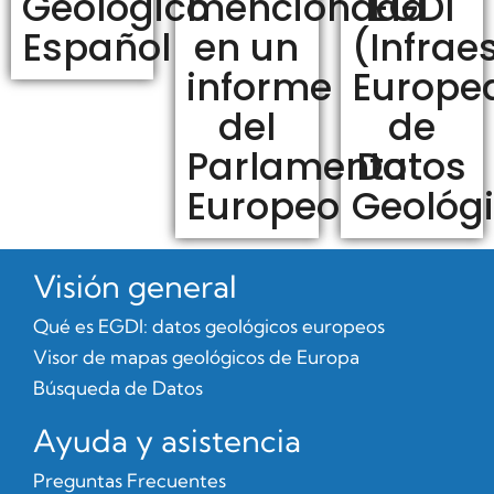
Geológico
mencionada
EGDI
Español
en un
(Infrae
informe
Europe
del
de
Parlamento
Datos
Europeo
Geológ
Visión general
Qué es EGDI: datos geológicos europeos
Visor de mapas geológicos de Europa
Búsqueda de Datos
Ayuda y asistencia
Preguntas Frecuentes