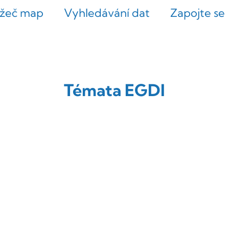
ížeč map
Vyhledávání dat
Zapojte se
Témata EGDI