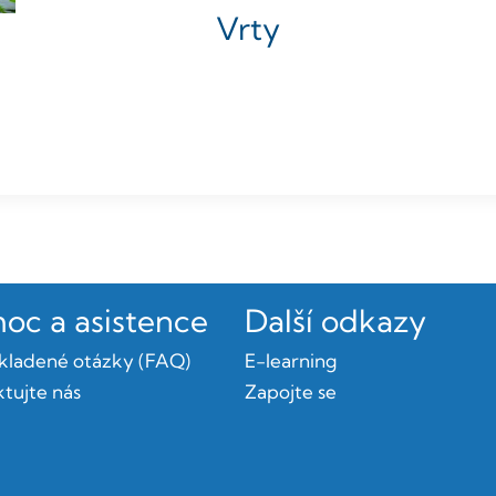
Vrty
oc a asistence
Další odkazy
kladené otázky (FAQ)
E-learning
tujte nás
Zapojte se