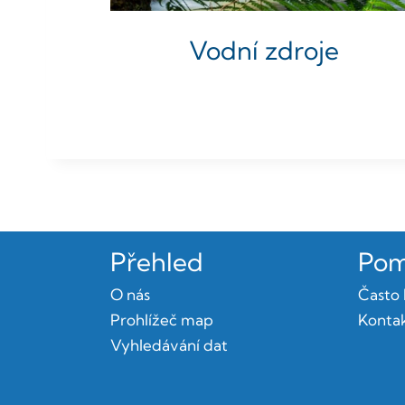
Vodní zdroje
Přehled
Pom
O nás
Často 
Prohlížeč map
Kontak
Vyhledávání dat