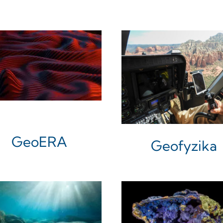
GeoERA
Geofyzika