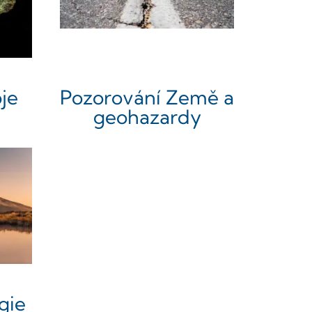
je
Pozorování Země a
geohazardy
gie