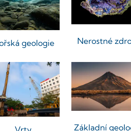
Nerostné zdro
ořská geologie
Základní geolo
Vrty