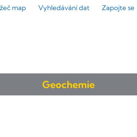
ížeč map
Vyhledávání dat
Zapojte se
Geochemie