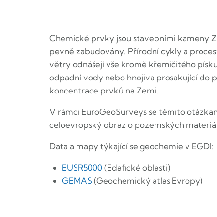
Chemické prvky jsou stavebními kameny Zem
pevně zabudovány. Přírodní cykly a proces
větry odnášejí vše kromě křemičitého písku
odpadní vody nebo hnojiva prosakující do 
koncentrace prvků na Zemi.
V rámci EuroGeoSurveys se těmito otázka
celoevropský obraz o pozemských materiálec
Data a mapy týkající se geochemie v EGDI:
EUSR5000
(Edafické oblasti)
GEMAS
(Geochemický atlas Evropy)