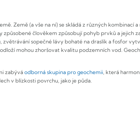
ě. Země (a vše na ní) se skládá z různých kombinací a 
y způsobené člověkem způsobují pohyb prvků a jejich za
, zvětrávání sopečné lávy bohaté na draslík a fosfor v
podloží mohou zhoršovat kvalitu podzemních vod. Geoch
mi zabývá
odborná skupina pro geochemii
, která harmon
h v blízkosti povrchu, jako je půda.