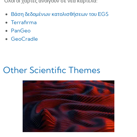
‘Όλοι οι χάρτες ανοίγουν σε νέα καρτέλα:
Βάση δεδομένων κατολισθήσεων του ΕGS
Terrafirma
PanGeo
GeoCradle
Other Scientific Themes