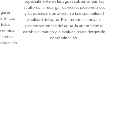
especialmente en las aguas subterráneas, los
acuíferos, la recarga, los niveles piezométricos
ugares,
y los procesos que afectan a la disponibilidad
entífico,
y calidad del agua. Esta temática apoya la
 Estos
gestión sostenible del agua, la adaptación al
omunicar
cambio climático y la evaluación de riesgos de
sí como a
contaminación.
 educación