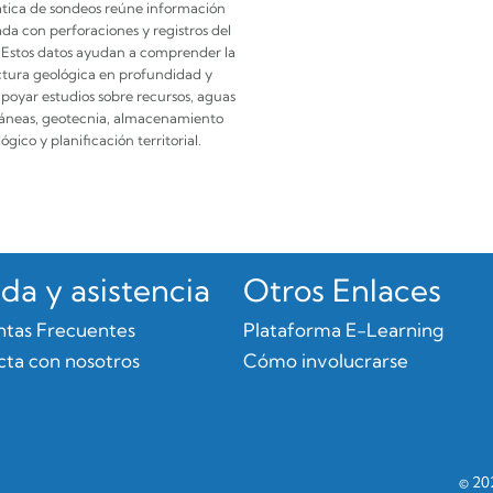
tica de sondeos reúne información
ada con perforaciones y registros del
 Estos datos ayudan a comprender la
ctura geológica en profundidad y
oyar estudios sobre recursos, aguas
áneas, geotecnia, almacenamiento
ógico y planificación territorial.
da y asistencia
Otros Enlaces
ntas Frecuentes
Plataforma E-Learning
ta con nosotros
Cómo involucrarse
© 20