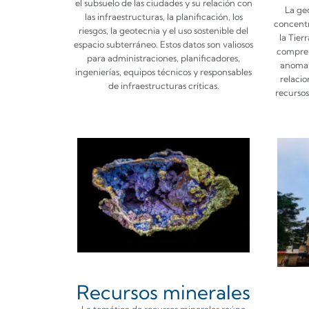
el subsuelo de las ciudades y su relación con
La geo
las infraestructuras, la planificación, los
concentr
riesgos, la geotecnia y el uso sostenible del
la Tier
espacio subterráneo. Estos datos son valiosos
compren
para administraciones, planificadores,
anomal
ingenierías, equipos técnicos y responsables
relacio
de infraestructuras críticas.
recursos
Recursos minerales
La temática de recursos minerales reúne