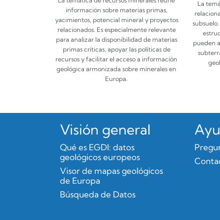
La temá
información sobre materias primas,
relacion
yacimientos, potencial mineral y proyectos
subsuelo.
relacionados. Es especialmente relevante
estru
para analizar la disponibilidad de materias
pueden ap
primas críticas, apoyar las políticas de
subterr
recursos y facilitar el acceso a información
geol
geológica armonizada sobre minerales en
Europa.
Visión general
Ayu
Qué es EGDI: datos
Pregu
geológicos europeos
Contac
Visor de mapas geológicos
de Europa
Búsqueda de Datos