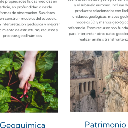
te propiedades físicas medidas en
y el subsuelo europeo. Incluye d
erficie, en profundidad o desde
productos relacionados con litol
formas de observación. Sus datos
unidades geológicas, mapas geol
en construir modelos del subsuelo,
modelos 3D y marcos geológico
a interpretación geológica y mejorar
referencia. Estos recursos son fund
cimiento de estructuras, recursos y
para interpretar otros datos geocien
procesos geodinámicos.
realizar análisis transfronteriz
Patrimonio
Geoquímica