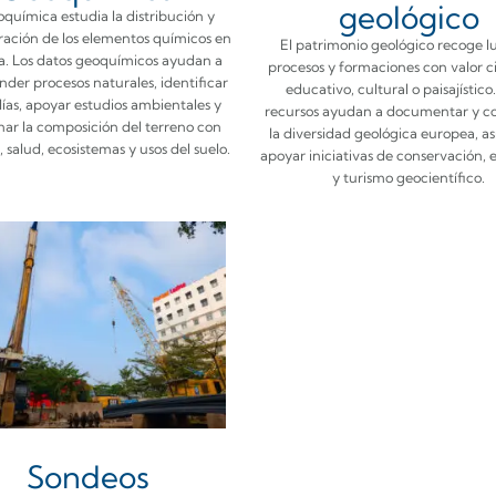
geológico
química estudia la distribución y
ación de los elementos químicos en
El patrimonio geológico recoge l
ra. Los datos geoquímicos ayudan a
procesos y formaciones con valor ci
der procesos naturales, identificar
educativo, cultural o paisajístico.
ías, apoyar estudios ambientales y
recursos ayudan a documentar y c
nar la composición del terreno con
la diversidad geológica europea, a
, salud, ecosistemas y usos del suelo.
apoyar iniciativas de conservación,
y turismo geocientífico.
Sondeos