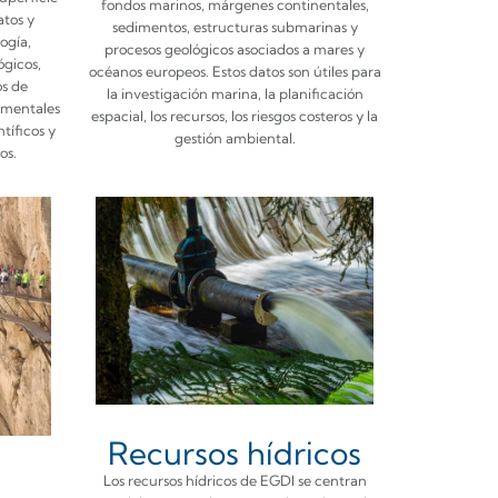
fondos marinos, márgenes continentales,
atos y
sedimentos, estructuras submarinas y
ogía,
procesos geológicos asociados a mares y
ógicos,
océanos europeos. Estos datos son útiles para
s de
la investigación marina, la planificación
amentales
espacial, los recursos, los riesgos costeros y la
tíficos y
gestión ambiental.
os.
Recursos hídricos
Los recursos hídricos de EGDI se centran