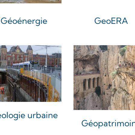
Géoénergie
GeoERA
ologie urbaine
Géopatrimoi