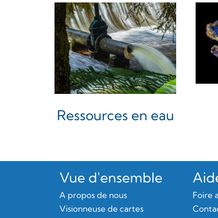
Ressources en eau
Vue d'ensemble
Aide
A propos de nous
Foire 
Visionneuse de cartes
Conta