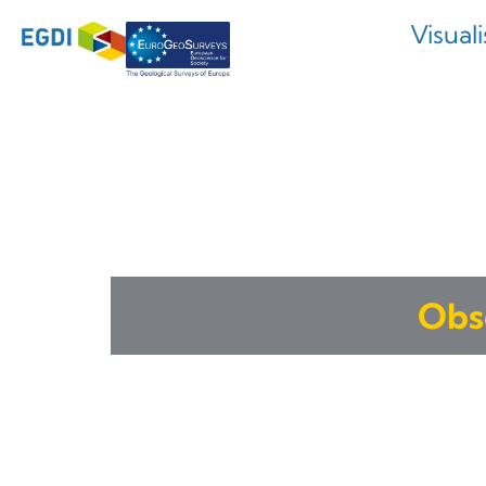
Visual
Obse