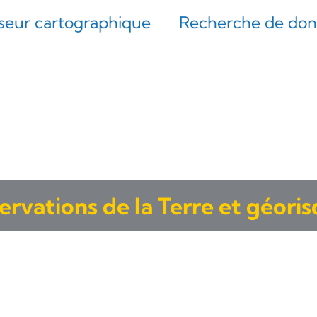
iseur cartographique
Recherche de do
rvations de la Terre et géori