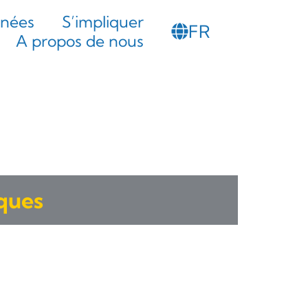
PT
nnées
S’impliquer
FR
SL
A propos de nous
sques