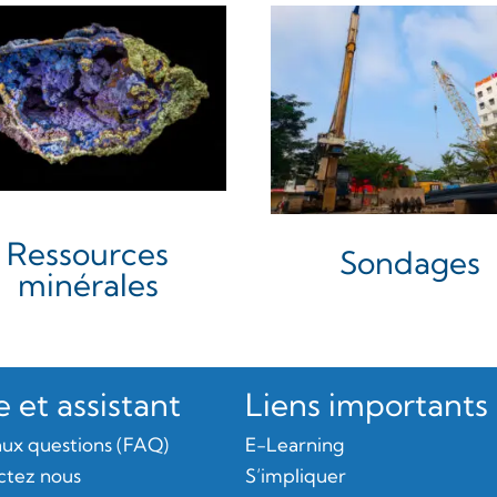
Ressources
Sondages
minérales
 et assistant
Liens importants
aux questions (FAQ)
E-Learning
ctez nous
S’impliquer