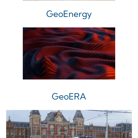
GeoEnergy
GeoERA