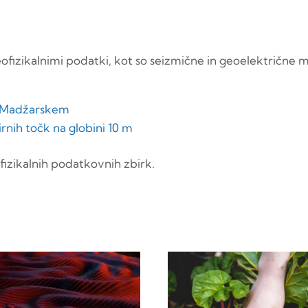
fizikalnimi podatki, kot so seizmične in geoelektrične m
a Madžarskem
nih točk na globini 10 m
izikalnih podatkovnih zbirk.