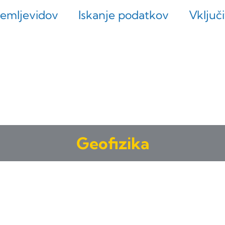
zemljevidov
Iskanje podatkov
Vključi
Geofizika