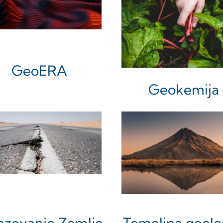
GeoERA
Geokemija
zovanje Zemlje
Temeljna geolo